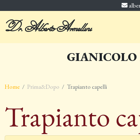
albe
Dr. Alberto Armellini
GIANICOLO
Home
Prima&Dopo
Trapianto capelli
Trapianto ca