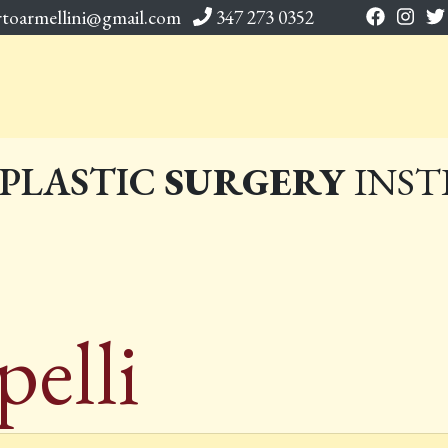
rtoarmellini@gmail.com
347 273 0352
PLASTIC
SURGERY
INST
pelli