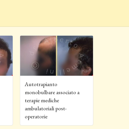
associato a terapie mediche ambulatoriali post-operatori
Autotrapianto monobulbare associato a terapie m
Autotrapianto
monobulbare associato a
terapie mediche
ambulatoriali post-
operatorie