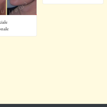
ale tridimensionale
ciale
onale